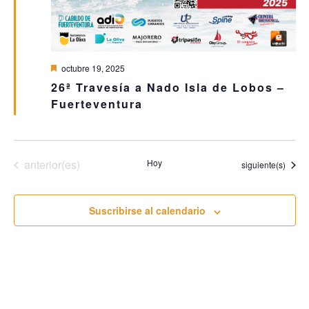
Destacado
octubre 19, 2025
26ª Travesía a Nado Isla de Lobos –
Fuerteventura
Eventos
anterior(es)
Hoy
Eventos
siguiente(s)
Suscribirse al calendario